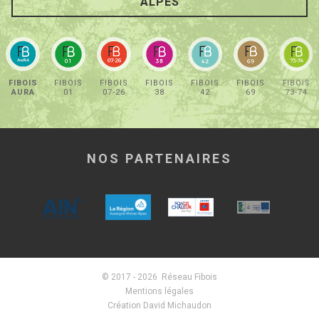
ALPES
FIBOIS
FIBOIS
FIBOIS
FIBOIS
FIBOIS
FIBOIS
FIBOIS
AURA
01
07-26
38
42
69
73-74
NOS PARTENAIRES
© 2017 - 2026 Réseau Fibois
Mentions légales
Création David Michaudon