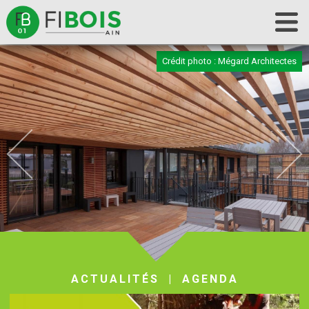
Accueil
Crédit photo : Mégard Architectes
Fibois 01
La filière
Nos actions
Les outils
Contact
ACTUALITÉS
|
AGENDA